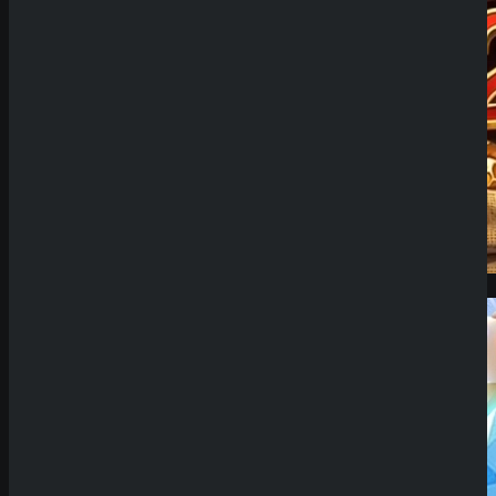
Demo Spiel