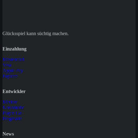
Glücksspiel kann süchtig machen.
Einzahlung
Mastercard
Visa
Apple Pay
Paysafe
Entwickler
Merkur
Novomatic
Play'n Go
Pragmatic
News