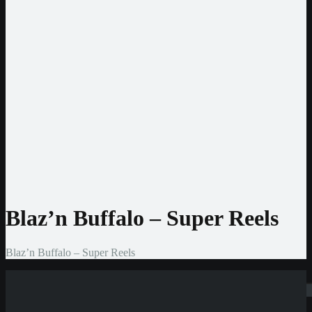
EUR
USD
CHF
CAD
BRL
Entwickler
Pragmatic Play
Play’n GO
NetEnt
Nolimit City
Hacksaw
Amatic
BGaming
BigTimeGaming
Gamomat
Blaz’n Buffalo – Super Reels
Blaz’n Buffalo – Super Reels
Suchen
Home
»