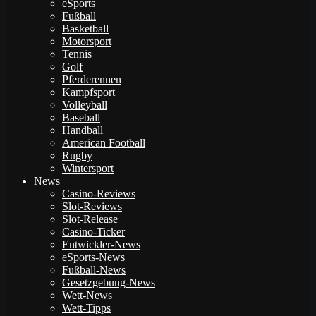
eSports
Fußball
Basketball
Motorsport
Tennis
Golf
Pferderennen
Kampfsport
Volleyball
Baseball
Handball
American Football
Rugby
Wintersport
News
Casino-Reviews
Slot-Reviews
Slot-Release
Casino-Ticker
Entwickler-News
eSports-News
Fußball-News
Gesetzgebung-News
Wett-News
Wett-Tipps