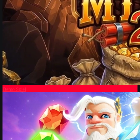
Demo Spiel