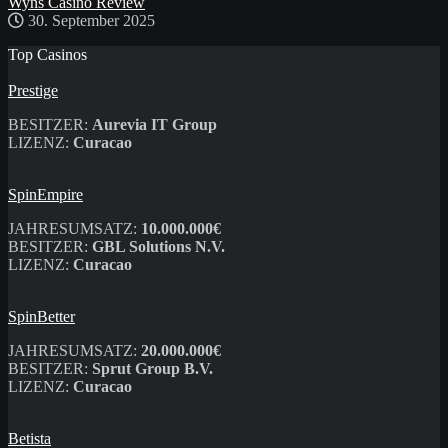
Wyns Casino Review
30. September 2025
Top Casinos
Prestige
BESITZER:
Aurevia IT Group
LIZENZ:
Curacao
SpinEmpire
JAHRESUMSATZ:
10.000.000€
BESITZER:
GBL Solutions N.V.
LIZENZ:
Curacao
SpinBetter
JAHRESUMSATZ:
20.000.000€
BESITZER:
Sprut Group B.V.
LIZENZ:
Curacao
Betista