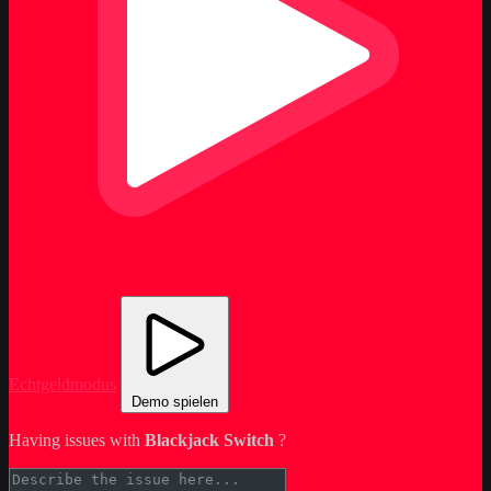
Echtgeldmodus
Demo spielen
Having issues with
Blackjack Switch
?