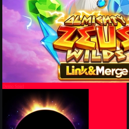
Demo Spiel