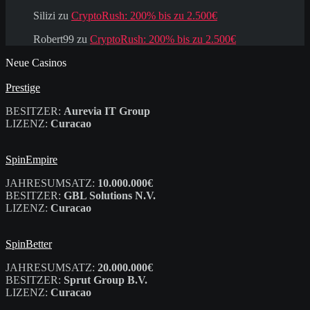
Silizi
zu
CryptoRush: 200% bis zu 2.500€
Robert99
zu
CryptoRush: 200% bis zu 2.500€
Neue Casinos
Prestige
BESITZER:
Aurevia IT Group
LIZENZ:
Curacao
SpinEmpire
JAHRESUMSATZ:
10.000.000€
BESITZER:
GBL Solutions N.V.
LIZENZ:
Curacao
SpinBetter
JAHRESUMSATZ:
20.000.000€
BESITZER:
Sprut Group B.V.
LIZENZ:
Curacao