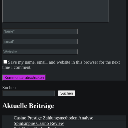
Save my name, email, and website in this browser for the next
time I comment.
Suchen
Suchen
Aktuelle Beiträge
Casino Prestige Zahlungsmethoden Analyse
SpinEmpire Casino Review