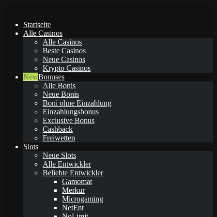
Startseite
Alle Casinos
Alle Casinos
Beste Casinos
Neue Casinos
Krypto Casinos
Bonuses
Alle Bonis
Neue Bonis
Boni ohne Einzahlung
Einzahlungsbonus
Exclusive Bonus
Cashback
Freiwetten
Slots
Neue Slots
Alle Entwickler
Beliebte Entwickler
Gamomat
Merkur
Microgaming
NetEnt
NoLimit