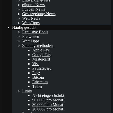
Entwickler-News
eSports-News
Fußball-News
Gesetzgebung-News
Wett-News
Wett-Tipps
Häufig gesucht
Exclusive Bonis
Freiwetten
Wett Tipps
Zahlungsmethoden
Apple Pay
Google Pay
Mastercard
Visa
Paysafecard
Payz
Bitcoin
Ethereum
Tether
Limits
Nicht eingeschränkt
90.000€ pro Monat
80.000€ pro Monat
20.000€ pro Monat