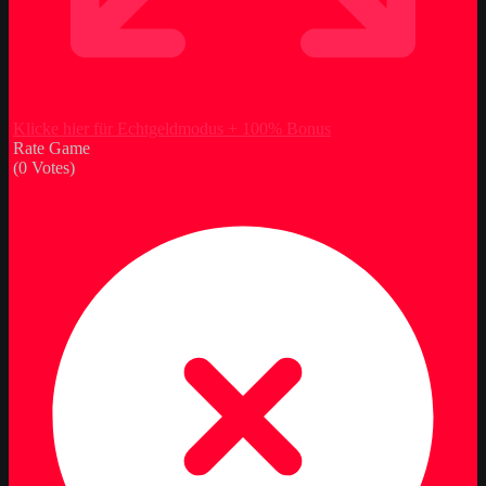
Klicke hier für Echtgeldmodus + 100% Bonus
Rate Game
(
0
Votes)