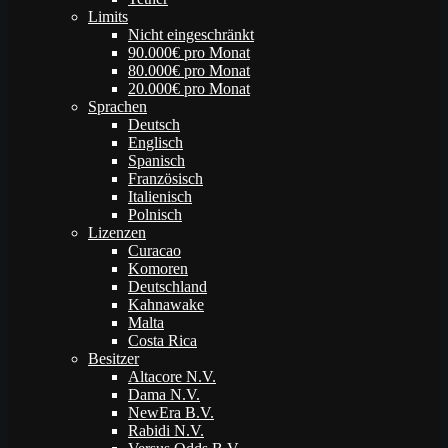
Limits
Nicht eingeschränkt
90.000€ pro Monat
80.000€ pro Monat
20.000€ pro Monat
Sprachen
Deutsch
Englisch
Spanisch
Französisch
Italienisch
Polnisch
Lizenzen
Curacao
Komoren
Deutschland
Kahnawake
Malta
Costa Rica
Besitzer
Altacore N.V.
Dama N.V.
NewEra B.V.
Rabidi N.V.