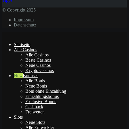
Tipps
© Copyright 2025
Impressum
Datenschutz
Startseite
Alle Casinos
Alle Casinos
Beste Casinos
Neue Casinos
Krypto Casinos
Bonuses
Alle Bonis
Neue Bonis
Boni ohne Einzahlung
Einzahlungsbonus
Exclusive Bonus
Cashback
Freiwetten
Slots
Neue Slots
Alle Entwickler