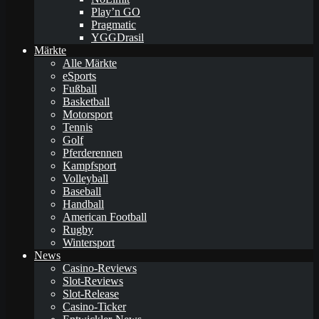
Play’n GO
Pragmatic
YGGDrasil
Märkte
Alle Märkte
eSports
Fußball
Basketball
Motorsport
Tennis
Golf
Pferderennen
Kampfsport
Volleyball
Baseball
Handball
American Football
Rugby
Wintersport
News
Casino-Reviews
Slot-Reviews
Slot-Release
Casino-Ticker