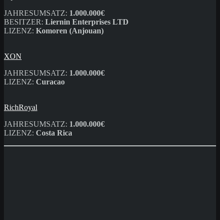
JAHRESUMSATZ:
1.000.000€
BESITZER:
Liernin Enterprises LTD
LIZENZ:
Komoren (Anjouan)
XON
JAHRESUMSATZ:
1.000.000€
LIZENZ:
Curacao
RichRoyal
JAHRESUMSATZ:
1.000.000€
LIZENZ:
Costa Rica