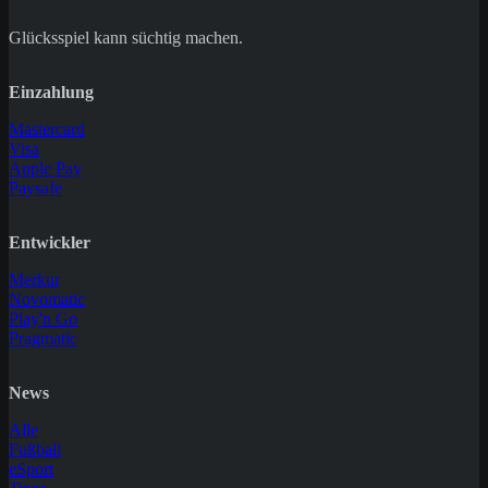
Glücksspiel kann süchtig machen.
Einzahlung
Mastercard
Visa
Apple Pay
Paysafe
Entwickler
Merkur
Novomatic
Play'n Go
Pragmatic
News
Alle
Fußball
eSport