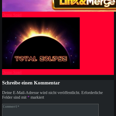
Demo Spiel
Demo Spiel
Schreibe einen Kommentar
Deine E-Mail-Adresse wird nicht veröffentlicht.
Erforderliche
Felder sind mit
*
markiert