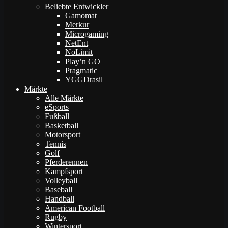
Beliebte Entwickler
Gamomat
Merkur
Microgaming
NetEnt
NoLimit
Play’n GO
Pragmatic
YGGDrasil
Märkte
Alle Märkte
eSports
Fußball
Basketball
Motorsport
Tennis
Golf
Pferderennen
Kampfsport
Volleyball
Baseball
Handball
American Football
Rugby
Wintersport