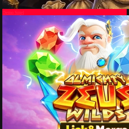
Demo Spiel