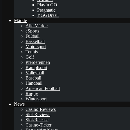
Play’n GO
Pragmatic
YGGDrasil
Märkte
Alle Märkte
eSports
Fußball
Basketball
Motorsport
Tennis
Golf
Pferderennen
Kampfsport
Volleyball
Baseball
Handball
American Football
Rugby
Wintersport
News
Casino-Reviews
Slot-Reviews
Slot-Release
Casino-Ticker