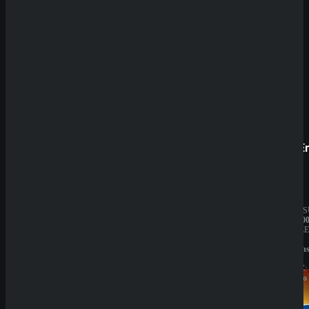
Neue Casinos
Prestige
SpinE
BESITZER:
JAHRES
Aurevia
10.000.0
IT
BESITZE
Group
GBL
LIZENZ:
Solution
Curacao
N.V.
LIZENZ:
Curacao