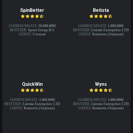
SpinBetter
Betista
JAHRESUMSATZ:
20.000.000€
JAHRESUMSATZ:
1.000.000€
BESITZER:
Sprut Group B.V.
BESITZER:
Liernin Enterprises LTD
LIZENZ:
Curacao
LIZENZ:
Komoren (Anjouan)
QuickWin
Wyns
JAHRESUMSATZ:
1.000.000€
JAHRESUMSATZ:
1.000.000€
BESITZER:
Liernin Enterprises LTD
BESITZER:
Liernin Enterprises LTD
LIZENZ:
Komoren (Anjouan)
LIZENZ:
Komoren (Anjouan)