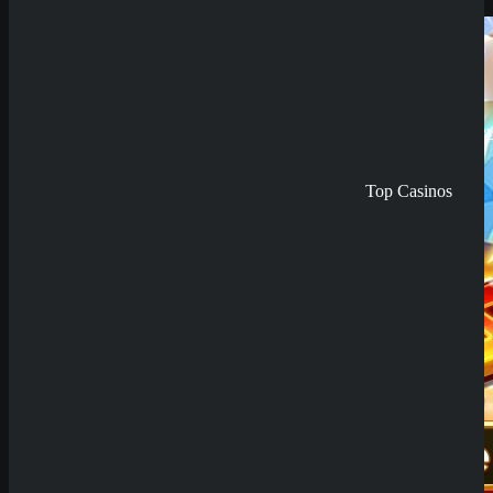
Try Our Featured Games
Review
6. Januar 2026
SpinBetter Casino
Review
19. Dezember
2025
Wyns Casino Revie
30. September
2025
Top Casinos