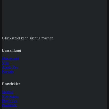
Glücksspiel kann süchtig machen.
Einzahlung
Mastercard
Visa
Apple Pay
Paysafe
Entwickler
Merkur
Novomatic
Play'n Go
Pragmatic