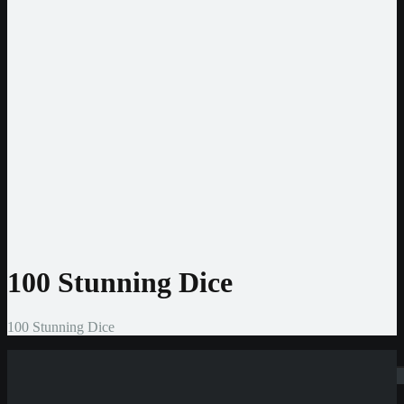
EUR
USD
CHF
CAD
BRL
Entwickler
Pragmatic Play
Play’n GO
NetEnt
Nolimit City
Hacksaw
Amatic
BGaming
BigTimeGaming
Gamomat
100 Stunning Dice
100 Stunning Dice
Suchen
Home
»