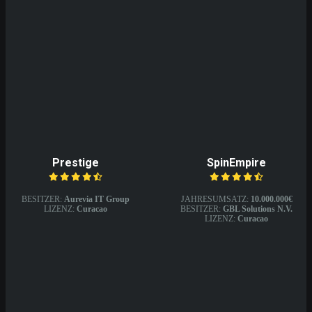
Save my name, email, and website in this
browser for the next time I comment.
Prestige
SpinEmpire
BESITZER:
Aurevia IT Group
JAHRESUMSATZ:
10.000.000€
LIZENZ:
Curacao
BESITZER:
GBL Solutions N.V.
LIZENZ:
Curacao