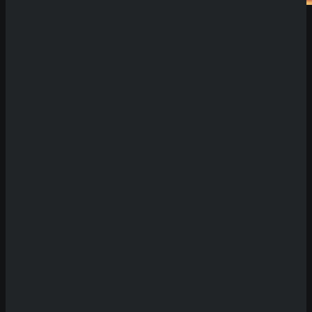
Demo Spiel
Demo Spiel