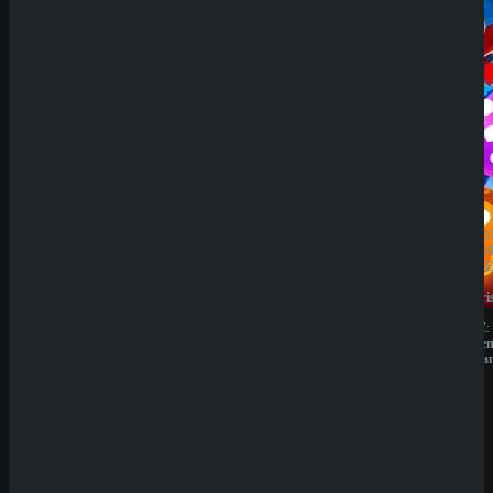
SpinBetter
Betist
JAHRESUMSATZ:
JAHRES
20.000.000€
1.000.00
BESITZER:
BESITZE
Sprut
Liernin
Group
Enterpri
B.V.
LTD
LIZENZ:
LIZENZ:
Curacao
Komore
(Anjoua